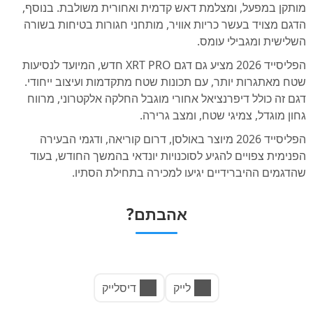
מותקן במפעל, ומצלמת דאש קדמית ואחורית משולבת. בנוסף,
הדגם מצויד בעשר כריות אוויר, מותחני חגורות בטיחות בשורה
השלישית ומגבילי עומס.
הפליסייד 2026 מציע גם דגם XRT PRO חדש, המיועד לנסיעות
שטח מאתגרות יותר, עם תכונות שטח מתקדמות ועיצוב ייחודי.
דגם זה כולל דיפרנציאל אחורי מוגבל החלקה אלקטרוני, מרווח
גחון מוגדל, צמיגי שטח, ומצב גרירה.
הפליסייד 2026 מיוצר באולסן, דרום קוריאה, ודגמי הבעירה
הפנימית צפויים להגיע לסוכנויות יונדאי בהמשך החודש, בעוד
שהדגמים ההיברידיים יגיעו למכירה בתחילת הסתיו.
אהבתם?
לייק
דיסלייק