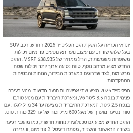
יונדאי הכריזה על השקת דגם הפליסייד 2026 החדש, רכב SUV
בעל שלוש שורות, עם עיצוב נועז, תא נוסעים פרימיום ויכולות
משופרות משמעותית, החל ממחיר של $38,935 MSRP. הדגם
החדש מציע מרחב נוסף, טווח נסיעה ארוך יותר ויכולות שטח
מרשימות, לצד שדרוגים במערכות הבידור, הנוחות והבטיחות
המתקדמות.
הפליסייד 2026 מציע שתי אפשרויות הנעה חדשות: מנוע בעירה
פנימית בנפח 3.5 ליטר V6, ומערכת היברידית עם מנוע טורבו
בנפח 2.5 ליטר. המערכת ההיברידית מציעה עד 34 מייל לגלון, עם
טווח נסיעה מוערך של מעל 600 מייל וכוח של עד 329 כוחות סוס.
הדגם החדש מציע גם טכנולוגיות נוחות חדשות, כמו מושבי רגיעה
בשורה הראשונה והשנייה, מפתח דיגיטלי 2 פרימיום, וו גרירה