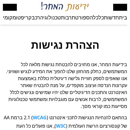
בית
חדשות
כלכלה
ספורט
תרבות
טכנולוגיה
רכב
קריפטו
מקומי
בע
הצהרת נגישות
בידיעות המחר, אנו מחויבים להבטחת נגישות מלאה לכל
המשתמשים, כחלק מהחזון שלנו להפוך את המידע לנגיש ושוויוני.
אנו שואפים לספק חוויית גלישה דיגיטלית כוללת באמצעות
עקרונות הנדסה ועיצוב מוקפדים, על מנת להבטיח שאתר
האינטרנט והתכנים הדיגיטליים שלנו יהיו שמישים ונגישים לכלל
המשתמשים, לרבות אנשים עם מוגבלויות ומשתמשי טכנולוגיות
מסייעות כמו קוראי מסך.
בהתאם להנחיות הנגישות לתכני אינטרנט (
WCAG
) 2.1 ברמת AA
של קונסורציום הרשת העולמית (
W3C
), אנו פועלים כל העת