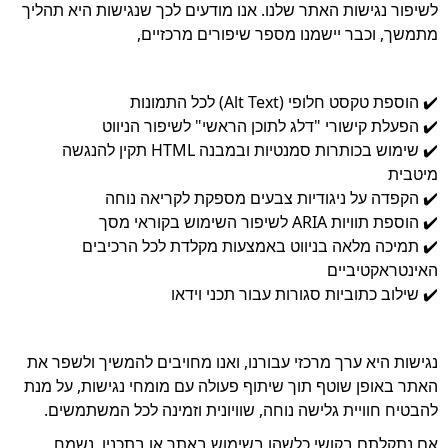
לשיפור נגישות האתר שלנו. אנו מודעים לכך שנגישות היא תהליך
מתמשך, וכבר יישמנו מספר שיפורים מרכזיים,
✔️ הוספת טקסט חלופי (Alt Text) לכל התמונות
✔️ הפעלת קישורי "דלג לתוכן הראשי" לשיפור הניווט
✔️ שימוש בכותרות סמנטיות ובמבנה HTML תקין להנגשה
מיטבית
✔️ הקפדה על ניגודיות צבעים מספקת לקריאה נוחה
✔️ הוספת תוויות ARIA לשיפור השימוש בקוראי מסך
✔️ תמיכה מלאה בניווט באמצעות מקלדת לכל הרכיבים
האינטראקטיביים
✔️ שילוב כתוביות סגורות עבור תכני וידאו
נגישות היא ערך מרכזי עבורנו, ואנו מחויבים להמשיך ולשפר את
האתר באופן שוטף תוך שיתוף פעולה עם מומחי נגישות, על מנת
להבטיח חוויית גלישה נוחה, שוויונית וזמינה לכל המשתמשים.
אם נתקלתם בקושי כלשהו בשימוש באתר או בתכניו, נשמח