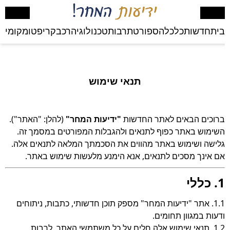
בית
חדשות
כלכלה
ספורט
תרבות
טכנולוגיה
רכב
קריפטו
מקומי
בע
תנאי שימוש
ברוכים הבאים לאתר החדשות
"ידיעות המחר"
(להלן: "האתר").
השימוש באתר כפוף לתנאים ולהגבלות המפורטים במסמך זה.
גלישה ושימוש באתר מהווים את הסכמתך המלאה לתנאים אלה.
אם אינך מסכים לתנאים, אנא הימנע מלעשות שימוש באתר.
1. כללי
1.1. אתר "ידיעות המחר" מספק תוכן חדשותי, כתבות, ניתוחים
ודעות במגוון תחומים.
1.2. תנאי שימוש אלה חלים על כל משתמשי האתר, לרבות