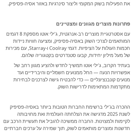
את הפעילות בשוק המקומי וליצור סינרגיות באזור אסיה-פסיפיק.
פתרונות מוצרים מגוונים ומצטיינים
עם אסטרטגיית מוצרים רב-אנרגטית, ג'ילי אוטו מספקת 8 דגמים
המותאמים לצרכי השוק באסיה-פסיפיק, ומציעה חוויות ניידות
חכמות העולות על הציפיות. דגמי Coolray ו-Starray, עם מכירות
של מעל מיליון יחידות, קבעו סטנדרטים בקטגוריה שלהם.
בעתיד הקרוב, ג'ילי אוטו תמשיך לחדש ולהציע מגוון רחב של
אפשרויות הנעה — החל ממנועים חשמליים והיברידיים ועד
מנועים קונבנציונליים — כדי להבטיח גישה לצרכנים לבחירות
מתקדמות המתאימות לדרישות השוק.
ההכרה בג'ילי ברשימת החברות הטובות ביותר באסיה-פסיפיק
לשנת 2025 מדגישה את הצלחתה העולמית ואת מחויבותה
לקיימות ולמצוינות. החברה ממשיכה להוביל את תעשיית הרכב עם
חדשנות ומוצרים מותאמים לשוק, תוך שמירה על ערכים חברתיים