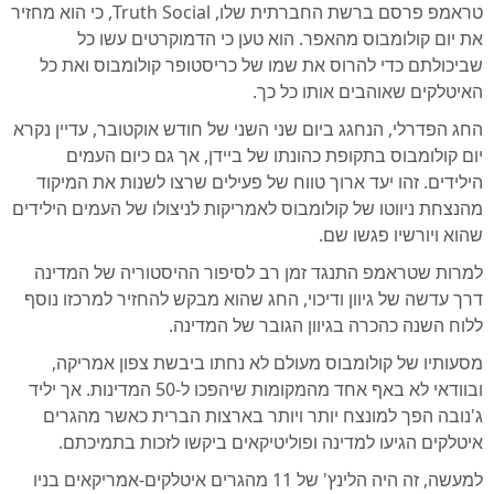
טראמפ פרסם ברשת החברתית שלו, Truth Social, כי הוא מחזיר
את יום קולומבוס מהאפר. הוא טען כי הדמוקרטים עשו כל
שביכולתם כדי להרוס את שמו של כריסטופר קולומבוס ואת כל
האיטלקים שאוהבים אותו כל כך.
החג הפדרלי, הנחגג ביום שני השני של חודש אוקטובר, עדיין נקרא
יום קולומבוס בתקופת כהונתו של ביידן, אך גם כיום העמים
הילידים. זהו יעד ארוך טווח של פעילים שרצו לשנות את המיקוד
מהנצחת ניווטו של קולומבוס לאמריקות לניצולו של העמים הילידים
שהוא ויורשיו פגשו שם.
למרות שטראמפ התנגד זמן רב לסיפור ההיסטוריה של המדינה
דרך עדשה של גיוון ודיכוי, החג שהוא מבקש להחזיר למרכזו נוסף
ללוח השנה כהכרה בגיוון הגובר של המדינה.
מסעותיו של קולומבוס מעולם לא נחתו ביבשת צפון אמריקה,
ובוודאי לא באף אחד מהמקומות שיהפכו ל-50 המדינות. אך יליד
ג'נובה הפך למונצח יותר ויותר בארצות הברית כאשר מהגרים
איטלקים הגיעו למדינה ופוליטיקאים ביקשו לזכות בתמיכתם.
למעשה, זה היה הלינץ' של 11 מהגרים איטלקים-אמריקאים בניו