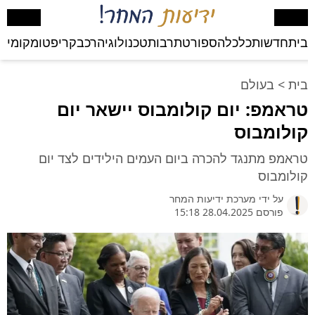
בית
חדשות
כלכלה
ספורט
תרבות
טכנולוגיה
רכב
קריפטו
מקומי
בע
בית
>
בעולם
טראמפ: יום קולומבוס יישאר יום
קולומבוס
טראמפ מתנגד להכרה ביום העמים הילידים לצד יום
קולומבוס
על ידי
מערכת ידיעות המחר
פורסם 28.04.2025 15:18