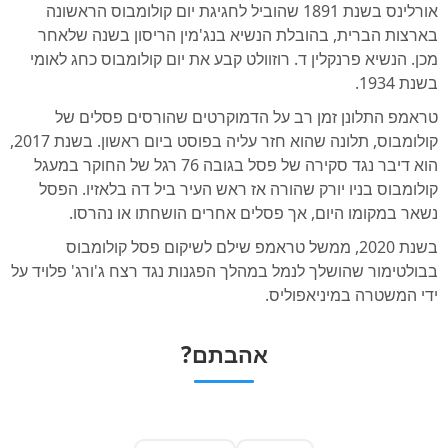
אורלינס בשנת 1891 שהוביל לחגיגת יום קולומבוס הראשונה
בארצות הברית, בהובלת הנשיא בנג'מין הריסון בשנה שלאחר
מכן. הנשיא פרנקלין ד. רוזוולט קבע את יום קולומבוס כחג לאומי
בשנת 1934.
טראמפ התלונן זמן רב על הדמוקרטים שהורסים פסלים של
קולומבוס, תלונה שהוא חזר עליה בפוסט ביום ראשון. בשנת 2017,
הוא דיבר נגד סקירה של פסל בגובה 76 רגל של החוקר במעגל
קולומבוס בניו יורק שהורה אז ראש העיר ביל דה בלאזיו. הפסל
נשאר במקומו היום, אך פסלים אחרים הושחתו או נהרסו.
בשנת 2020, ממשל טראמפ שילם לשיקום פסל קולומבוס
בבולטימור שהושלך לנמל במהלך הפגנות נגד רצח ג'ורג' פלויד על
ידי המשטרה במיניאפוליס.
אהבתם?