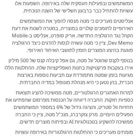
המשתמשים ובפעילות העסקית שלה באירופה. השפעות אלו
עשויות להתחיל כבר ברבעון השלישי של השנה הנוכחית.
אנליסטים מעריכים כי מטה מנסה להפוך את המשתמשים
האירופיים לתומכים קולניים במוצריה, במטרה לשנות את דעת
הקהל נגד הרגולציה החדשה. אריק סופרט, אנליסט ב-Mobile
Dev Memo, ציין כי מטה עשויה לנסות להדגים כיצד הרגולציה
פוגעת בהיצע המוצרים הזמין לתושבי האיחוד האירופי.
בנוסף לקנס שהוטל על מטה, גם אפל קיבלה קנס של 500 מיליון
אירו בעקבות פרקטיקות בחנות האפליקציות שלה. ההחלטות הללו
מגיעות בזמן שמטה מתמודדת עם תביעות נוספות בארצות
הברית, בהן נטען כי היא מנהלת מונופול במדיה החברתית.
למרות האתגרים הרגולטוריים, מטה ממשיכה להציג תוצאות
כספיות חזקות. החברה דיווחה על הכנסות מפרסום שהפתיעו את
תחזיות וול סטריט, והציגה גידול של 6% במספר המשתמשים
הפעילים היומיים. מרק צוקרברג, מנכ"ל מטה, ציין כי החברה
ממשיכה להשקיע בטכנולוגיות AI ובפיתוח מוצרים חדשים.
מומחים מעריכים כי ההחלטות הרגולטוריות באירופה עשויות