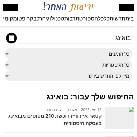
בית
חדשות
כלכלה
ספורט
תרבות
טכנולוגיה
רכב
קריפטו
מקומי
בע
החיפוש שלך עבור:
בואינג
15 מאי 2025 | מערכת ידיעות המחר
קטאר איירווייז רוכשת 210 מטוסים מבואינג
בעסקה היסטורית