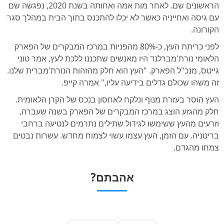
הראשונים שם. לאחר מות אמה ואחותה בשנת 2020, נפגשה שם
עם גיסה ואחייניה כאשר לא יכלו להתכנס בתוך הבית במהלך סגר
הקורונה.
לפני כריתת העץ, כ-80% מהפניות במרכז המבקרים של הפארק
הלאומי נורת'מברלנד היו מאנשים שתכננו ללכת לעץ, אמר טוני
גייטס, מנכ"ל הפארק. "העץ הוא חלק מהזהות הנורת'מברית שלנו.
זה משהו שכולם גדלים בידיעה עליו," אמרה קייפ.
העץ הוסר בעזרת מנוף ונלקח לאחסון בנכס של הקרן הלאומית.
חלק מהגזע הוצג במרכז המבקרים של הפארק בשנה שעברה,
וזרעים מהעץ ששימשו לגידול שתילים נתרמים לנטיעה ברחבי
בריטניה. עם הזמן, העץ עצמו עשוי לצמוח מחדש. עשרות נבטים
צמחו מהגדם.
אהבתם?