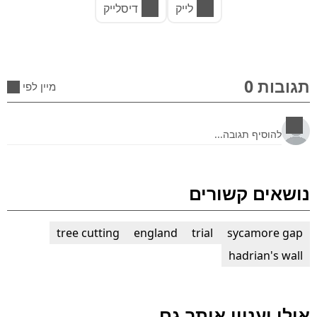
לייק
דיסלייק
תגובות 0
מיין לפי
נושאים קשורים
tree cutting
england
trial
sycamore gap
hadrian's wall
אולי יעניין אותך גם