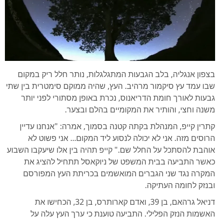
בצפון אנגליה, בלב הגבעות המתגלגלות, נותר חלל ריק במקום
שבו עמד עץ סיקמור מרהיב. העץ, שהיה ממוקם סימטרית בין שתי
גבעות לאורך חומת הדריאנוס, נכרת באופן מסתורי לפני יותר
משנה וחצי, והותיר את המקומיים בהלם ובצער.
קתרין קייפ, המנהלת בקתה קטנה בסמוך, אמרה: "אנחנו עדיין
הרוסים מזה. אני לא יכולה לנסוע ליד המקום... אני פשוט לא
אוהבת להסתכל על החלל שם." קייפ תהיה בין אלו שיעקבו השבוע
כאשר התביעה בבית המשפט של ניוקאסל תתחיל להציג את
המקרה נגד שני הגברים המואשמים בכריתת העץ המפורסם
ובנזק לחומה העתיקה.
דניאל גרהאם, בן 39, ואדם קארותרס, בן 32, הכחישו את
האשמות הנזק הפלילי. התביעה טוענת כי ערך העץ עלה על