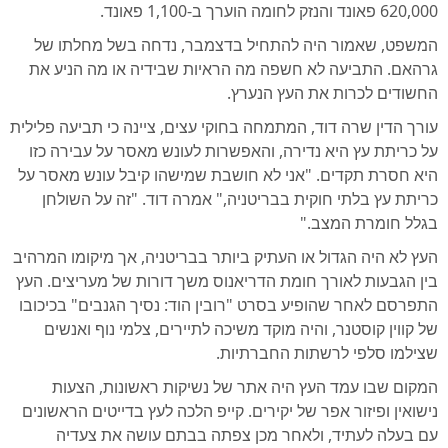
620,000 פאונד והנזק לחומה הוערך ב-1,100 פאונד.
המשפט, שאמור היה להתחיל בדצמבר, נדחה בשל מחלתו של
גרהאם. התביעה לא חשפה מה הראיות שבידיה או מה הניע את
החשודים לכרות את העץ הנערץ.
עורך הדין שרה דוד, המתמחה בחוקי עצים, ציינה כי תביעה פלילית
על כריתת עץ היא נדירה, והאפשרות לעונש מאסר על עבירה כזו
היא חסרת תקדים. "אני לא חושבת שמישהו קיבל עונש מאסר על
כריתת עץ בלתי חוקית בבריטניה," אמרה דוד. "זה על השולחן
בגלל חומרת המצב."
העץ לא היה הגדול או העתיק ביותר בבריטניה, אך מיקומו המרהיב
בין הגבעות לאורך חומת הדריאנוס משך דורות של מעריצים. העץ
התפרסם לאחר שהופיע בסרט "רובין הוד: נסיך הגנבים" בכיכובו
של קווין קוסטנר, והיה מוקד משיכה לתיירים, צלמי נוף ואנשים
שצילמו סלפי לרשתות החברתיות.
המקום שבו עמד העץ היה אתר של נשיקות ראשונות, הצעות
נישואין ופיזור אפר של יקירים. קייפ הלכה לעץ בדייטים הראשונים
עם בעלה לעתיד, ולאחר מכן צפתה בבתם עושה את צעדיה