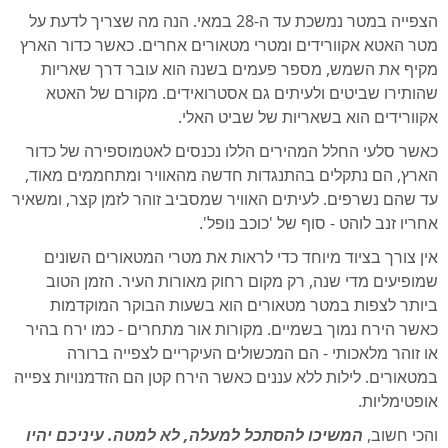
הצפייה במטר נמשכת עד ה-28 במאי. הנה מה שצריך לדעת על
מטר האטא אקוורידים ומטרי מטאורים אחרים. כאשר כדור הארץ
מקיף את השמש, מספר פעמים בשנה הוא עובר דרך שאריות
שהותירו שביטים ולעיתים גם אסטרואידים. מקורם של האטא
אקוורידים הוא בשאריות של שביט האלי.
כאשר סלעי החלל המהירים הללו נכנסים לאטמוספירה של כדור
הארץ, הם נתקלים בהתנגדות חדשה מהאוויר ומתחממים מאוד,
עד שהם נשרפים. לעיתים האוויר שמסביב זוהר לזמן קצר, ומשאיר
אחריו זנב לוהט - סוף של 'כוכב נופל'.
אין צורך בציוד מיוחד כדי לראות את מטרי המטאורים השונים
שמופיעים מדי שנה, רק מקום רחוק מאורות העיר. הזמן הטוב
ביותר לצפות במטר מטאורים הוא בשעות הבוקר המוקדמות
כאשר הירח נמוך בשמיים. מקורות אור מתחרים - כמו ירח בהיר
או זוהר מלאכותי - הם המכשולים העיקריים לצפייה ברורה
במטאורים. לילות ללא עננים כאשר הירח קטן הם הזדמנויות צפייה
אופטימליות.
והכי חשוב,
המשיכו להסתכל למעלה, לא למטה. עיניכם יהיו