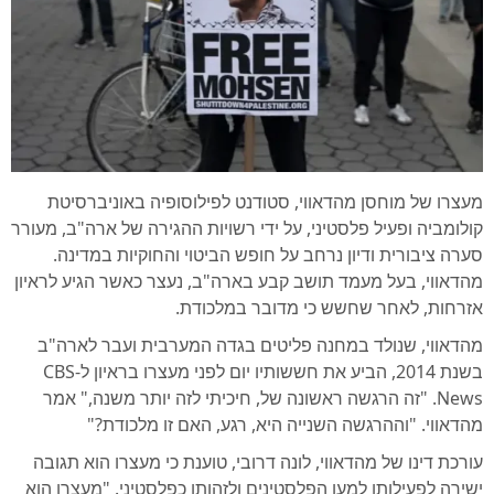
מעצרו של מוחסן מהדאווי, סטודנט לפילוסופיה באוניברסיטת
קולומביה ופעיל פלסטיני, על ידי רשויות ההגירה של ארה"ב, מעורר
סערה ציבורית ודיון נרחב על חופש הביטוי והחוקיות במדינה.
מהדאווי, בעל מעמד תושב קבע בארה"ב, נעצר כאשר הגיע לראיון
אזרחות, לאחר שחשש כי מדובר במלכודת.
מהדאווי, שנולד במחנה פליטים בגדה המערבית ועבר לארה"ב
בשנת 2014, הביע את חששותיו יום לפני מעצרו בראיון ל-CBS
News. "זה הרגשה ראשונה של, חיכיתי לזה יותר משנה," אמר
מהדאווי. "וההרגשה השנייה היא, רגע, האם זו מלכודת?"
עורכת דינו של מהדאווי, לונה דרובי, טוענת כי מעצרו הוא תגובה
ישירה לפעילותו למען הפלסטינים ולזהותו כפלסטיני. "מעצרו הוא