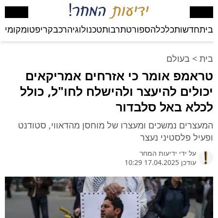
בית
חדשות
כלכלה
ספורט
תרבות
טכנולוגיה
רכב
קריפטו
מקומי
בע
בית
>
בעולם
טראמפ אומר כי אזרחים אמריקאים
יכולים להיעצר ולהישלח לחו"ל, כולל
לכלא באל סלבדור
המעצרים נמשכים ומעצרו של מוחסן מהדאווי, סטודנט
ופעיל פלסטיני נעצר
על ידי
ידיעות המחר
עודכן 17.04.2025 10:29