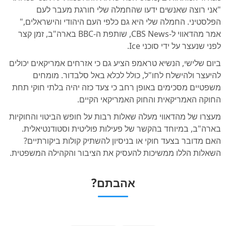
"אני רוצה שאנשים ידעו שהחמלה שלי חורגת מעבר לעם
הפלסטיני. החמלה שלי היא גם כלפי העם היהודי והישראלים,"
אמר מהדאווי ל-CBS News, שותפת ה-BBC בארה"ב, זמן קצר
לפני שנעצר על ידי סוכני Ice.
ביום שלישי, הנשיא טראמפ הציע גם כי אזרחים אמריקאים יכולים
להיעצר ולהישלח לחו"ל, כולל לכלא באל סלבדור. מומחים
משפטיים מסכימים באופן רחב כי צעד כזה יהיה בלתי חוקי תחת
החוקה האמריקאית והחוק האמריקאי הקיים.
מעצרו של מהדאווי מעלה שאלות רבות על חופש הביטוי והחוקיות
בארה"ב, במיוחד בהקשר של פעילות פוליטית וסטודנטיאלית.
האם מדובר בצעד חוקי או בניסיון להשתיק קולות ביקורתיים?
השאלות הללו ממשיכות להעסיק את הציבור והקהילה המשפטית.
אהבתם?