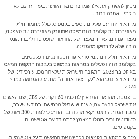
ניסיון להשתיק את אלו שמדברים נגד הזוועות בעזה. זה גם לא
חוקתי," אמרה דרובי.
מהדאווי, יחד עם פעילים נוספים בקמפוס, כולל מחמוד חליל
מאוניברסיטת קולומביה ורומייסה אוזטורק מאוניברסיטת טאפטס,
נעצרו גם הם. לאחר מעצרו של מהדאווי, שופט פדרלי בוורמונט
הורה שלא להרחיקו מהמדינה.
מהדאווי וחליל הם ממייסדי איגוד הסטודנטים הפלסטינים
בקולומביה והיו פעילים במחאות בקמפוס בעקבות התקפת חמאס
באוקטובר 2023 והתגובה הישראלית שלאחר מכן. עורכי דינו של
מהדאווי ציינו כי הוא "לקח צעד אחורה" מתנועת המחאה במרץ
2024.
בדצמבר, מהדאווי התראיין לתוכנית 60 דקות של CBS, שם האשים
את ישראל ברצח עם, טענה שישראל מכחישה. בחודש שעבר,
מזכיר המדינה האמריקאי מרקו רוביו הודיע כי לפחות 300 ויזות של
סטודנטים זרים בוטלו במאמץ להתמודד עם אנטישמיות
בקמפוסים.
מנהיגי המחאות בקמפוס הכחישו את ההאשמות על אנטישמיות.