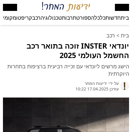
בית
חדשות
כלכלה
ספורט
תרבות
טכנולוגיה
רכב
קריפטו
מקומי
בע
בית
>
רכב
יונדאי INSTER זוכה בתואר רכב
החשמל העולמי 2025
הישג מרשים ליונדאי עם זכייה רביעית ברציפות בתחרות
היוקרתית
על ידי
ידיעות המחר
עודכן 17.04.2025 10:22