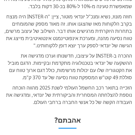
שמאפשרת טעינה מ-10% ל-80% בכ-30 דקות בלבד.
חוזה מונוז, נשיא ומנכ"ל יונדאי מוטור, ציין: "ה-INSTER היה מנצח
בקרב הלקוחות מאז שהצגנו אותו. זה מאוד מספק שהמומחים
בתחרות היוקרתית מרגישים אותו דבר. השילוב של עיצוב מרשים,
טווח נסיעה מהנה, ומערכת אינפוטיינמנט אינטואיטיבית מייצג את
הגישה של יונדאי לספק ערך יוצא דופן ללקוחותינו."
ההכרה ב-INSTER על עיצובו, חדשנותו וערכו מדגישה את
ההשקעה של יונדאי בטכנולוגיה מתקדמת ובקיימות. הדגם מוביל
את הקטגוריה שלו עם יכולות מרשימות, כולל דגם ארוך טווח עם
סוללת 49 קוט"ש המספקת טווח נסיעה של עד 370 ק"מ.
הזכייה בתואר רכב החשמל העולמי לשנת 2025 מהווה הוכחה
נוספת להצלחתה המסחרית והביקורתית של יונדאי, ומדגישה את
העבודה הקשה של כל אנשי החברה ברחבי העולם.
אהבתם?