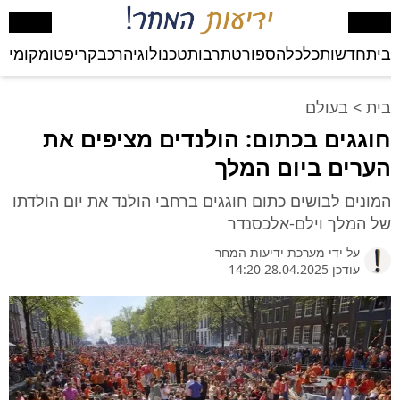
בית
חדשות
כלכלה
ספורט
תרבות
טכנולוגיה
רכב
קריפטו
מקומי
בע
בית
>
בעולם
חוגגים בכתום: הולנדים מציפים את
הערים ביום המלך
המונים לבושים כתום חוגגים ברחבי הולנד את יום הולדתו
של המלך וילם-אלכסנדר
על ידי
מערכת ידיעות המחר
עודכן 28.04.2025 14:20