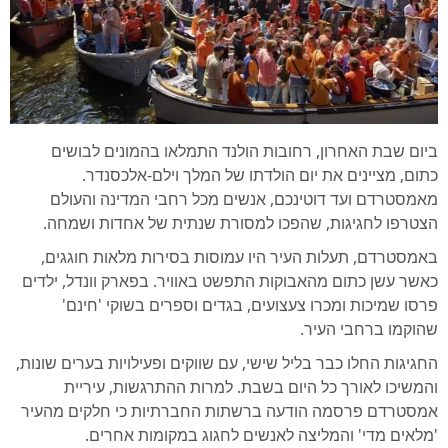
י
ה
ב
ביום שבת האחרון, רחובות הולנד התמלאו בהמונים לבושים
כתום, מציינים את יום הולדתו של המלך וילם-אלכסנדר.
מאמסטרדם ועד דוטינכם, אנשים מכל רחבי המדינה והעולם
הצטרפו לחגיגות, שהפכו למסורת שנתית של אחדות ושמחה.
באמסטרדם, תעלות העיר היו עמוסות בסירות מלאות חוגגים,
כאשר עשן כתום מהאבוקות התפשט באוויר. בפארק וונדל, ילדים
פרסו שמיכות ומכרו צעצועים, בגדים וספרים בשוקי 'חינם'
שהוקמו ברחבי העיר.
החגיגות החלו כבר בליל שישי, עם שווקים ופעילויות בערים שונות,
והמשיכו לאורך כל היום בשבת. למרות ההתרגשות, עיריית
אמסטרדם פרסמה הודעה ברשתות החברתיות כי חלקים מהעיר
'מלאים מדי' והמליצה לאנשים לחגוג במקומות אחרים.