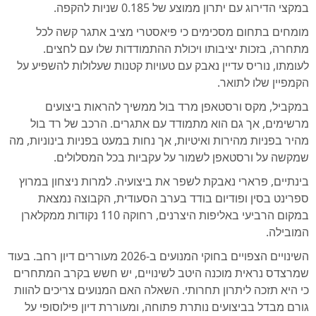
במקצי הדירוג עם יתרון ממוצע של 0.185 שניות להקפה.
מומחים בתחום מסכימים כי פיאסטרי מציב אתגר קשה לכל
מתחרה, בזכות יציבותו ויכולת ההתמודדות שלו עם לחצים.
לעומתו, נוריס עדיין נאבק עם טעויות קטנות שעלולות להשפיע על
הקמפיין שלו לתואר.
במקביל, מקס ורסטאפן מרד בול ממשיך להראות ביצועים
מרשימים, אך גם הוא מתמודד עם אתגרים. הרכב של רד בול
מהיר בפניות מהירות ואיטיות, אך נחות במעט בפניות בינוניות, מה
שמקשה על ורסטאפן לשמור על עקביות בכל המסלולים.
בינתיים, פרארי נאבקת לשפר את ביצועיה. למרות ניצחון במרוץ
ספרינט בסין ופודיום בודד בערב הסעודית, הקבוצה נמצאת
במקום הרביעי באליפות היצרנים, רחוקה 110 נקודות ממקלארן
המובילה.
השינויים הצפויים בחוקי המנועים ב-2026 מעוררים דיון רחב. בעוד
שמרצדס נראית מוכנה היטב לשינויים, יש חשש בקרב המתחרים
כי היא תזכה ליתרון תחרותי. השאלה האם המנועים צריכים להוות
גורם מבדל בביצועים נותרת פתוחה, ומעוררת דיון פילוסופי על