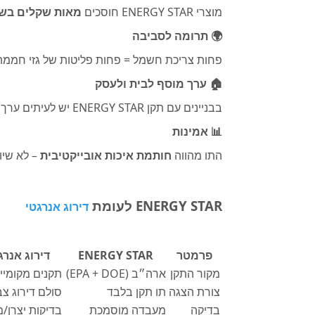
מוצרי ENERGY STAR חוסכים
מאות שקלים בש
🌍 תרומה לסביבה
פחות צריכת חשמל = פחות פליטות של גזי חממה 
🏠 ערך מוסף לבית ולעסק
בבניינים עם תקן ENERGY STAR יש לעיתים ערך שוק גבוה יותר, והם נחשבים למתקדמים וירוקים יותר.
📊 אמינות
התו מהווה
חותמת איכות אובייקטיבית
– לא שיו
ENERGY STAR לעומת
דירוג אנרגטי
פרמטר
ENERGY STAR
דירוג אנרגטי 
מקור התקן
ארה״ב (EPA + DOE)
תקנים מקומיי
צורת הצגה
תו תקן בלבד
סולם דירוג צב
בדיקה
מעבדה מוסמכת
בדיקות יצרן/מ