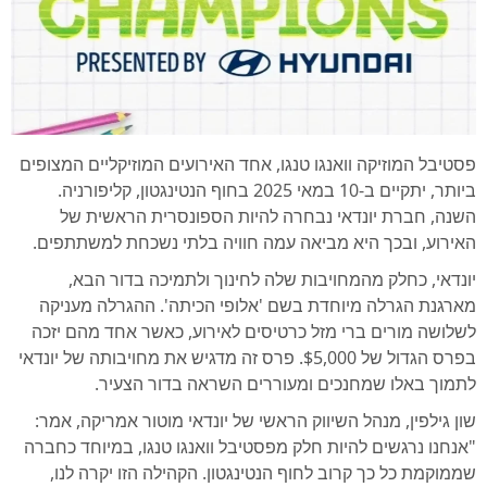
פסטיבל המוזיקה וואנגו טנגו, אחד האירועים המוזיקליים המצופים
ביותר, יתקיים ב-10 במאי 2025 בחוף הנטינגטון, קליפורניה.
השנה, חברת יונדאי נבחרה להיות הספונסרית הראשית של
האירוע, ובכך היא מביאה עמה חוויה בלתי נשכחת למשתתפים.
יונדאי, כחלק מהמחויבות שלה לחינוך ולתמיכה בדור הבא,
מארגנת הגרלה מיוחדת בשם 'אלופי הכיתה'. ההגרלה מעניקה
לשלושה מורים ברי מזל כרטיסים לאירוע, כאשר אחד מהם יזכה
בפרס הגדול של $5,000. פרס זה מדגיש את מחויבותה של יונדאי
לתמוך באלו שמחנכים ומעוררים השראה בדור הצעיר.
שון גילפין, מנהל השיווק הראשי של יונדאי מוטור אמריקה, אמר:
"אנחנו נרגשים להיות חלק מפסטיבל וואנגו טנגו, במיוחד כחברה
שממוקמת כל כך קרוב לחוף הנטינגטון. הקהילה הזו יקרה לנו,