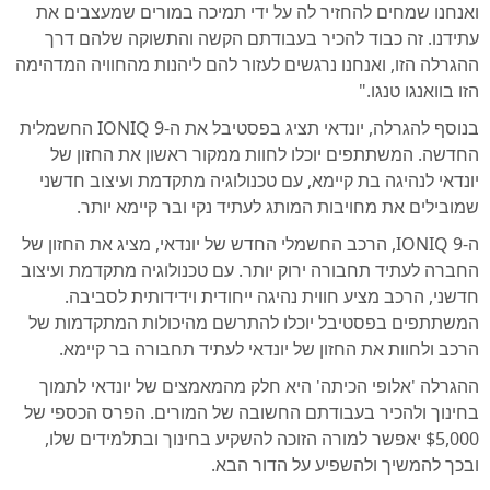
ואנחנו שמחים להחזיר לה על ידי תמיכה במורים שמעצבים את
עתידנו. זה כבוד להכיר בעבודתם הקשה והתשוקה שלהם דרך
ההגרלה הזו, ואנחנו נרגשים לעזור להם ליהנות מהחוויה המדהימה
הזו בוואנגו טנגו."
בנוסף להגרלה, יונדאי תציג בפסטיבל את ה-IONIQ 9 החשמלית
החדשה. המשתתפים יוכלו לחוות ממקור ראשון את החזון של
יונדאי לנהיגה בת קיימא, עם טכנולוגיה מתקדמת ועיצוב חדשני
שמובילים את מחויבות המותג לעתיד נקי ובר קיימא יותר.
ה-IONIQ 9, הרכב החשמלי החדש של יונדאי, מציג את החזון של
החברה לעתיד תחבורה ירוק יותר. עם טכנולוגיה מתקדמת ועיצוב
חדשני, הרכב מציע חווית נהיגה ייחודית וידידותית לסביבה.
המשתתפים בפסטיבל יוכלו להתרשם מהיכולות המתקדמות של
הרכב ולחוות את החזון של יונדאי לעתיד תחבורה בר קיימא.
ההגרלה 'אלופי הכיתה' היא חלק מהמאמצים של יונדאי לתמוך
בחינוך ולהכיר בעבודתם החשובה של המורים. הפרס הכספי של
$5,000 יאפשר למורה הזוכה להשקיע בחינוך ובתלמידים שלו,
ובכך להמשיך ולהשפיע על הדור הבא.