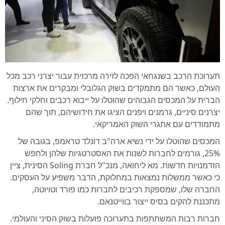
תערוכת הרכב בשנגחאי הפכה לזירה מרכזית עבור יצרני רכב מכל
העולם, כאשר הם מתמקדים בשוק הגלובלי ומבקרים את ארצות
הברית על המכסים הגבוהים שהוטלו על ייבוא רכבים וחלקי חילוף.
יצרנים סיניים, גרמנים ויפנים הציגו את חידושיהם, תוך שהם
מתמודדים עם אתגרי השוק האמריקאי.
המכסים שהוטלו על ידי נשיא ארה"ב דונלד טראמפ, בגובה של
25%, גורמים לחברות לשנות את האסטרטגיות שלהן ולחפש
הזדמנויות חדשות. מא ליחואה, מנכ"ל חברת Soling הסינית, ציין
כי כאשר ממשלות נמצאות במחלוקת, הדבר משפיע על העסקים.
החברה שלו, שמספקת רכיבים לחברות כמו פורד וטויוטה,
מתכננת להקים בסיס ייצור בווייטנאם.
חברות רבות המשתתפות בתערוכה פועלות בשוק הסיני והעולמי.