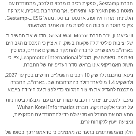
חברת Gestamp, ספקית רכיבים מרכזיים לרכב, מתמודדת עם
האטה בשוק האמריקאי והאירופי, אך מתרחבת באסיה, אמריקה
הלטינית ומזרח אירופה. ארנסטו ברסלו, מנהל ESG ב-Gestamp,
ציין כי חוסר היציבות הפוליטית מהווה אתגר משמעותי.
ווי ג'יאנג'ון, יו"ר חברת Great Wall Motor, הדגיש את החשיבות
של יציבות פוליטית להשקעות בשוק. הוא ציין כי המכסים הגבוהים
בארה"ב מאפשרים לחברה להתמקד בשווקים אחרים, כמו סין
ואירופה. טיאנשו שין, מנכ"ל Leapmotor International, ציין כי
השוק האמריקאי אינו בראש סדר העדיפויות של החברה.
ניסאן מתכננת להשיק 10 רכבים חשמליים חדשים בסין עד 2027,
ולהשקיע 1.4 מיליארד דולר בהתרחבות שם. בארה"ב, החברה
מתכננת להגדיל את הייצור המקומי כדי לפצות על הירידה בייבוא.
מעבר למכסים, יצרני הרכב מתמודדים גם עם הגבלות ביטחוניות
על רכיבי אלקטרוניקה. חברת Wuhan Kotei Informatics
התאימה את המודל העסקי שלה כדי להתמודד עם הסנקציות,
ומציעה ייעוץ ללקוחות זרים.
חלק מהמשתתפים בתערוכה מאמינים כי טראמפ ירכך בסופו של