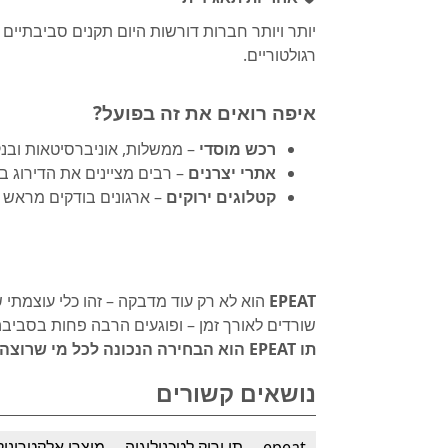
יותר ויותר חברות דורשות היום תקנים סביבתיים 
רגולטוריים.
איפה רואים את זה בפועל?
רכש מוסדי
– ממשלות, אוניברסיטאות ובנקים גדולים 
אתרי יצרנים
– רבים מציינים את הדירוג בגיליונות
קטלוגים ירוקים
– ארגונים בודקים מראש א
EPEAT
הוא לא רק עוד מדבקה – זהו כלי עוצמתי
שורדים לאורך זמן – ופוגעים הרבה פחות בסביבה.
תו EPEAT הוא הבחירה הנכונה לכל מי שרוצה לחשוב ירוק גם בטכנולוגיה
נושאים קשורים
epeat
תו ירוק לטכנולוגיה
מוצרי אלקטרוניק