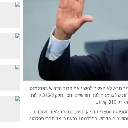
יך מרץ, לא הצליח להשיג את הרוב הדרוש בפרלמנט
כדי להפוך לקנצלר. מרץ, שניצח בבחירות הפדרליות של גרמניה לפני חודשיים וחצי, נזקק ל-316 קולות
מפלגה הנוצרית-דמוקרטית, במיוחד לאור העובדה
שקואליצייתו עם המרכז-שמאל מחזיקה במספר המושבים הדרוש בפרלמנט. נראה כי 18 חברי פרלמנט,