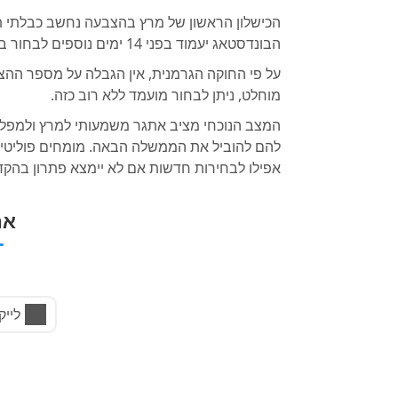
הכישלון הראשון של מרץ בהצבעה נחשב כבלתי תק
הבונדסטאג יעמוד בפני 14 ימים נוספים לבחור בין מרץ לבין מועמד אחר לתפקיד הקנצלר.
על פי החוקה הגרמנית, אין הגבלה על מספר ההצב
מוחלט, ניתן לבחור מועמד ללא רוב כזה.
המצב הנוכחי מציב אתגר משמעותי למרץ ולמפלג
להם להוביל את הממשלה הבאה. מומחים פוליטיים מ
אפילו לבחירות חדשות אם לא יימצא פתרון בהקד
אה
לייק